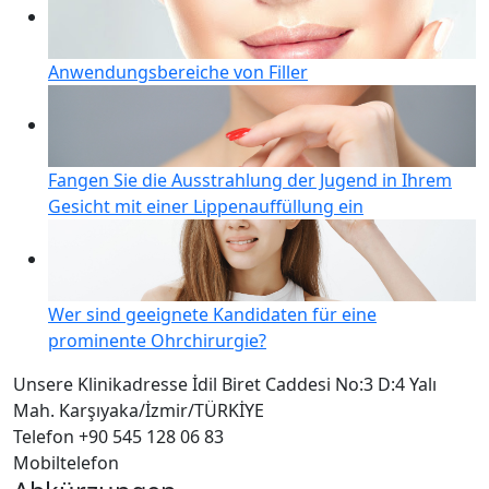
Anwendungsbereiche von Filler
Fangen Sie die Ausstrahlung der Jugend in Ihrem
Gesicht mit einer Lippenauffüllung ein
Wer sind geeignete Kandidaten für eine
prominente Ohrchirurgie?
Unsere Klinikadresse
İdil Biret Caddesi No:3 D:4 Yalı
Mah. Karşıyaka/İzmir/TÜRKİYE
Telefon
+90 545 128 06 83
Mobiltelefon